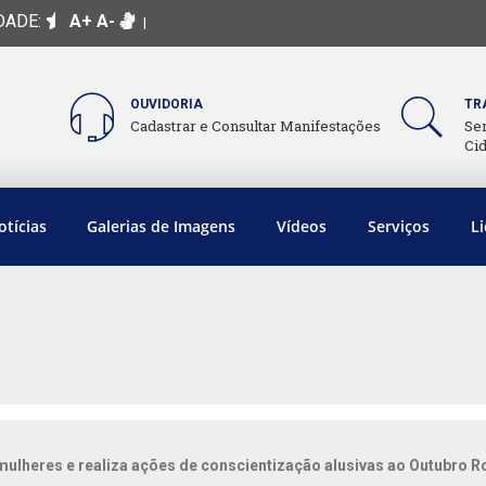
DADE:
A+
A-
|
OUVIDORIA
TR
Cadastrar e Consultar Manifestações
Se
Ci
otícias
Galerias de Imagens
Vídeos
Serviços
Li
ulheres e realiza ações de conscientização alusivas ao Outubro R