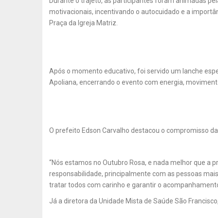
Durante o trajeto, as participantes foram animadas pe
motivacionais, incentivando o autocuidado e a importâ
Praça da Igreja Matriz.
Após o momento educativo, foi servido um lanche espec
Apoliana, encerrando o evento com energia, movimento
O prefeito Edson Carvalho destacou o compromisso d
“Nós estamos no Outubro Rosa, e nada melhor que a p
responsabilidade, principalmente com as pessoas mai
tratar todos com carinho e garantir o acompanhamento
Já a diretora da Unidade Mista de Saúde São Francisco