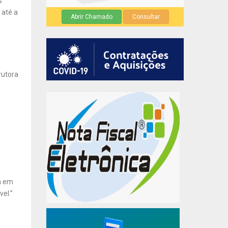
s
 até a
Abrir Chamado
Consultar
rutora
a em
el.”