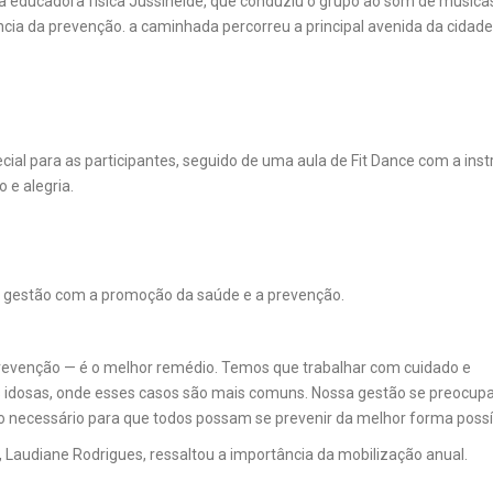
la educadora física Jussineide, que conduziu o grupo ao som de música
ncia da prevenção. a caminhada percorreu a principal avenida da cidade
ial para as participantes, seguido de uma aula de Fit Dance com a inst
 e alegria.
a gestão com a promoção da saúde e a prevenção.
revenção — é o melhor remédio. Temos que trabalhar com cuidado e
s idosas, onde esses casos são mais comuns. Nossa gestão se preocup
 necessário para que todos possam se prevenir da melhor forma possív
, Laudiane Rodrigues, ressaltou a importância da mobilização anual.