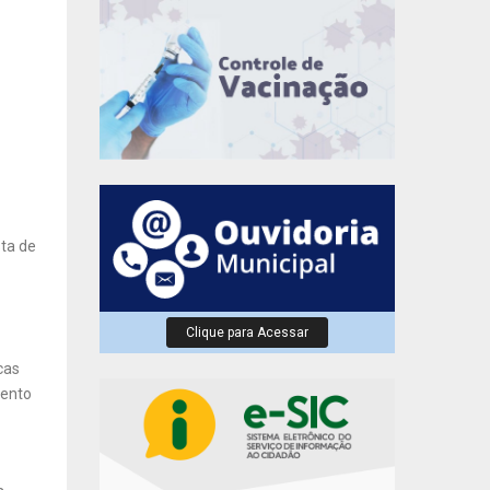
sta de
Clique para Acessar
cas
mento