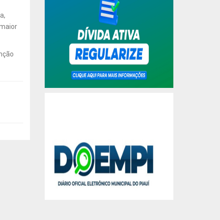
a,
 maior
enção