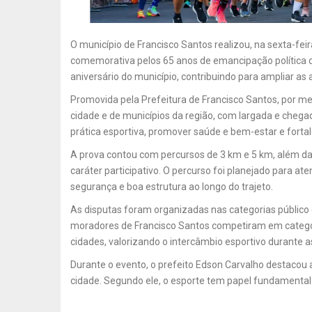
O município de Francisco Santos realizou, na sexta-fei
comemorativa pelos 65 anos de emancipação política da 
aniversário do município, contribuindo para ampliar as a
Promovida pela Prefeitura de Francisco Santos, por mei
cidade e de municípios da região, com largada e chegada
prática esportiva, promover saúde e bem-estar e fortal
A prova contou com percursos de 3 km e 5 km, além da C
caráter participativo. O percurso foi planejado para at
segurança e boa estrutura ao longo do trajeto.
As disputas foram organizadas nas categorias público g
moradores de Francisco Santos competiram em categoria
cidades, valorizando o intercâmbio esportivo durante 
Durante o evento, o prefeito Edson Carvalho destacou 
cidade. Segundo ele, o esporte tem papel fundament