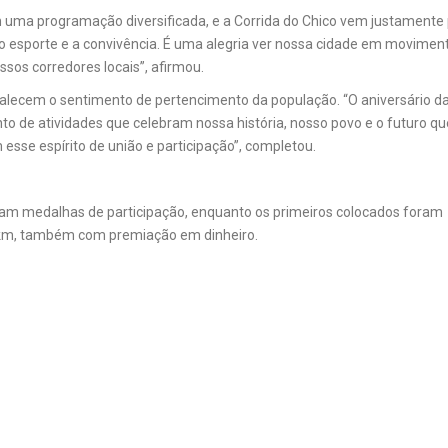
 uma programação diversificada, e a Corrida do Chico vem justamente
o esporte e a convivência. É uma alegria ver nossa cidade em moviment
sos corredores locais”, afirmou.
talecem o sentimento de pertencimento da população. “O aniversário d
o de atividades que celebram nossa história, nosso povo e o futuro qu
esse espírito de união e participação”, completou.
ram medalhas de participação, enquanto os primeiros colocados foram
5 km, também com premiação em dinheiro.