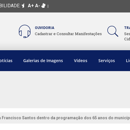
BILIDADE:
A+
A-
|
OUVIDORIA
TR
Cadastrar e Consultar Manifestações
Se
Ci
otícias
Galerias de Imagens
Vídeos
Serviços
Li
 Francisco Santos dentro da programação dos 65 anos do municíp