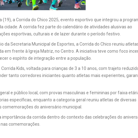
ra (19), a Corrida do Chico 2025, evento esportivo que integrou a progr
cidade. A corrida fez parte do calendário de atividades alusivas ao
ções esportivas, culturais e de lazer durante o período festivo.
o da Secretaria Municipal de Esportes, a Corrida do Chico reuniu atleta
 em frente à Igreja Matriz, no Centro. A iniciativa teve como foco ince
ecer o espírito de integração entre a população.
orrida Kids, voltada para crianças de 3 a 10 anos, com trajeto reduzid
ender tanto corredores iniciantes quanto atletas mais experientes, garan
eral e público local, com provas masculinas e femininas por faixa etári
s específicas, enquanto a categoria geral reuniu atletas de diversas
as comemorações do aniversário municipal.
a importância da corrida dentro do contexto das celebrações do anivers
al nas comemorações.