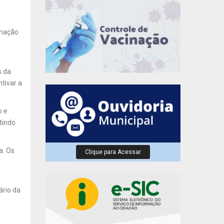
amação
s da
ntivar a
o e
tindo
a. Os
Clique para Acessar
ário da