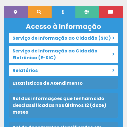
Acesso à Informação
Serviço de Informação ao Cidadão (SIC)
Serviço de Informação ao Cidadão
Eletrônica (E-SIC)
Relatórios
Estatísticas de Atendimento
Rol das informações que tenham sido
desclassificadas nos últimos 12 (doze)
meses