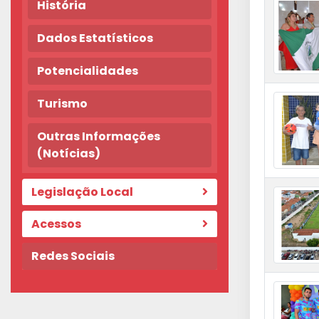
História
Dados Estatísticos
Potencialidades
Turismo
Outras Informações
(Notícias)
Legislação Local
Acessos
Redes Sociais