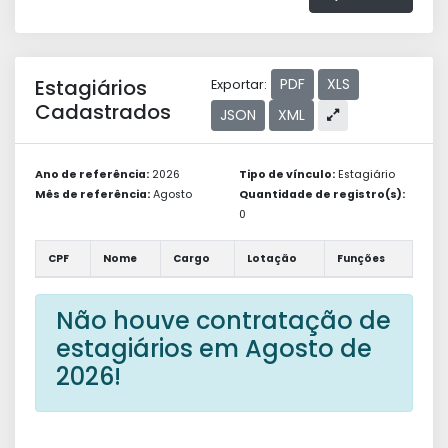
Estagiários
PDF
XLS
Exportar:
Cadastrados
JSON
XML
Ano de referência:
2026
Tipo de vínculo:
Estagiário
Mês de referência:
Agosto
Quantidade de registro(s):
0
CPF
Nome
Cargo
Lotação
Funções
Não houve contratação de
estagiários em Agosto de
2026!