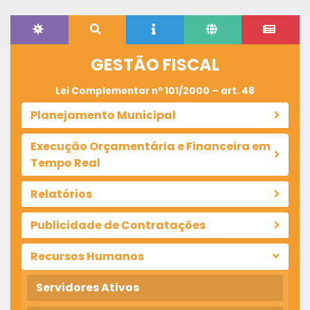
GESTÃO FISCAL
Lei Complementar nº 101/2000 – art. 48
Planejamento Municipal
Execução Orçamentária e Financeira em
Tempo Real
Relatórios
Publicidade de Contratações
Recursos Humanos
Servidores Ativos