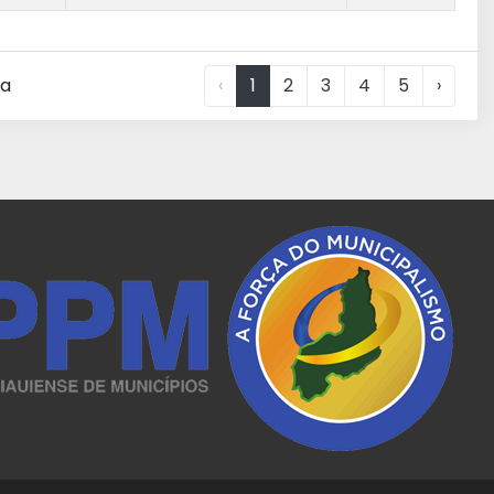
na
‹
1
2
3
4
5
›