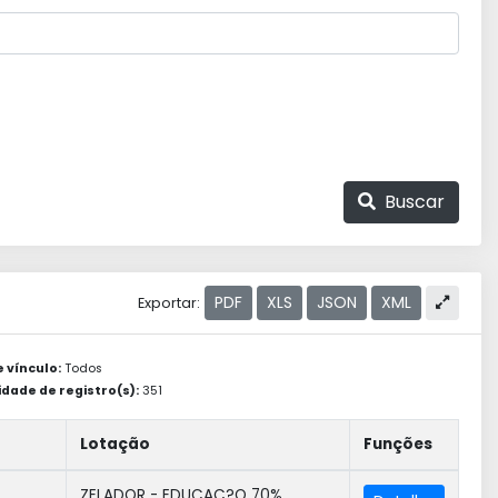
Buscar
PDF
XLS
JSON
XML
Exportar:
e vínculo:
Todos
dade de registro(s):
351
Lotação
Funções
ZELADOR - EDUCAÇ?O 70%