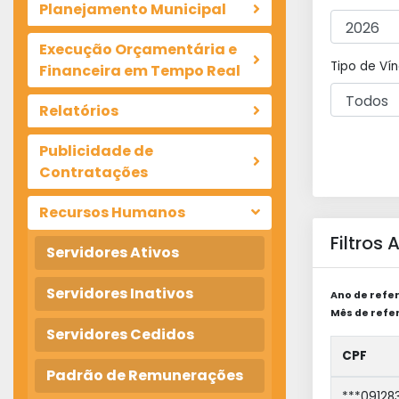
Planejamento Municipal
Execução Orçamentária e
Tipo de Vín
Financeira em Tempo Real
Relatórios
Publicidade de
Contratações
Recursos Humanos
Filtros
Servidores Ativos
Servidores Inativos
Ano de refer
Mês de refer
Servidores Cedidos
CPF
Padrão de Remunerações
***09128