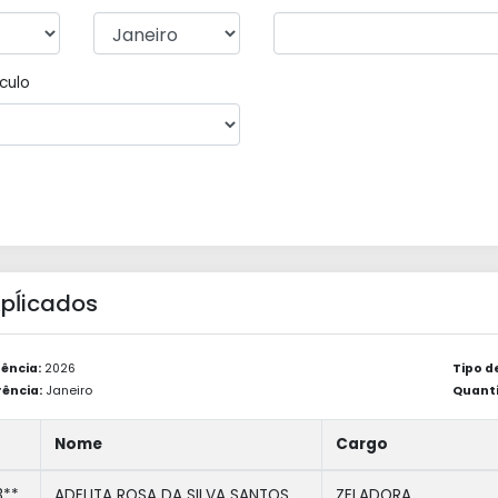
culo
 Apĺicados
ência:
2026
Tipo d
ência:
Janeiro
Quanti
Nome
Cargo
3**
ADELITA ROSA DA SILVA SANTOS
ZELADORA