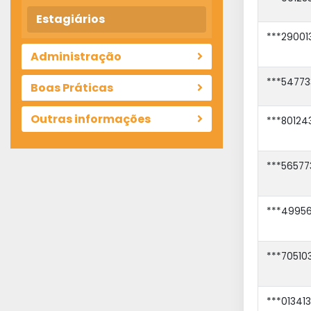
Estagiários
***29001
Administração
***54773
Boas Práticas
Outras informações
***80124
***56577
***49956
***70510
***013413