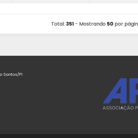
Total:
351
- Mostrando
50
por pági
co Santos/PI