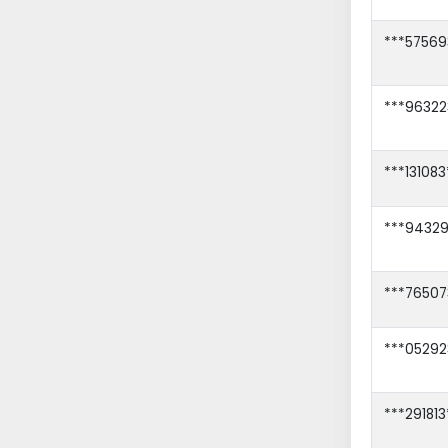
***57569
***96322
***131083
***94329
***76507
***05292
***291813