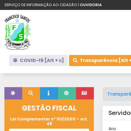
SERVIÇO DE INFORMAÇÃO AO CIDADÃO |
OUVIDORIA
COVID-19 [Alt + c]
Transparência [Alt +
Transparê
GESTÃO FISCAL
Servido
Lei Complementar nº 101/2000 – art.
48
Ano