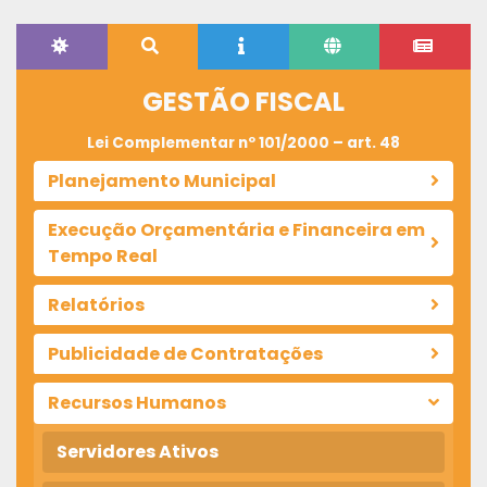
GESTÃO FISCAL
Lei Complementar nº 101/2000 – art. 48
Planejamento Municipal
Execução Orçamentária e Financeira em
Tempo Real
Relatórios
Publicidade de Contratações
Recursos Humanos
Servidores Ativos