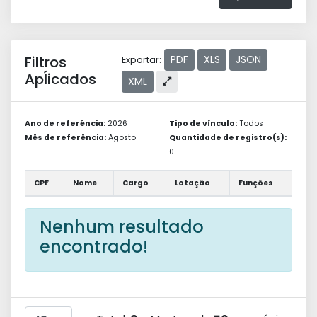
Filtros
PDF
XLS
JSON
Exportar:
Apĺicados
XML
Ano de referência:
2026
Tipo de vínculo:
Todos
Mês de referência:
Agosto
Quantidade de registro(s):
0
CPF
Nome
Cargo
Lotação
Funções
Nenhum resultado
encontrado!